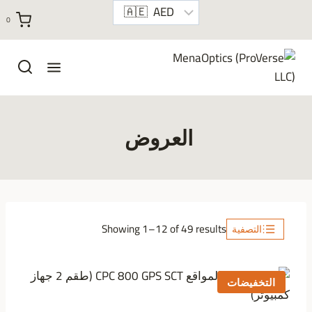
خطي
0
لى
لمحتوى
العروض
S
Showing 1–12 of 49 results
التصفية
o
r
التخفيضات
t
e