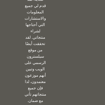
قدم لي جميع
المعلومات
والاستشارات
التي أحتاجها
لشراء
منتجاتي. لقد
تحققت أيضًا
من موقع
سيلسترون
الرسمي على
الويب وتبين
أنهم موزعون
معتمدون، لذا
فإن جميع
منتجاتهم تأتي
مع ضمان.