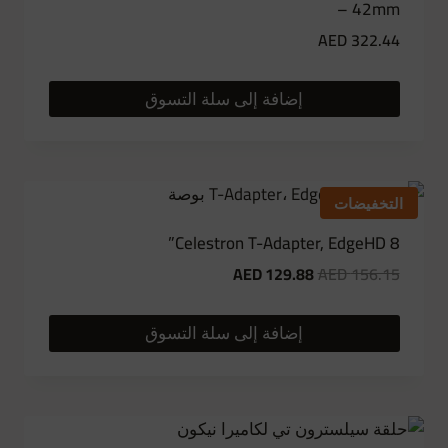
– 42mm
AED
322.44
إضافة إلى سلة التسوق
التخفيضات
Celestron T-Adapter, EdgeHD 8”
Current
Original
AED
129.88
AED
156.15
price
price
is:
was:
إضافة إلى سلة التسوق
AED
AED
129.88.
156.15.