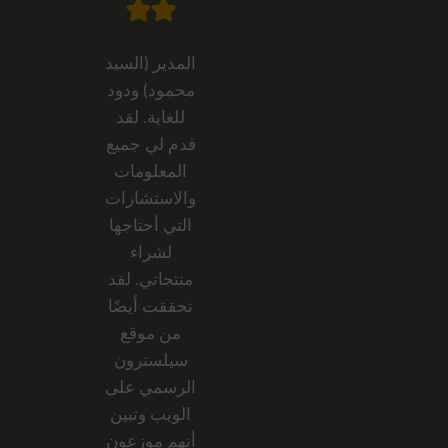
المدير (السيد
محمود) ودود
للغاية. لقد
قدم لي جميع
المعلومات
والاستشارات
التي أحتاجها
لشراء
منتجاتي. لقد
تحققت أيضًا
من موقع
سيلسترون
الرسمي على
الويب وتبين
أنهم موزعون