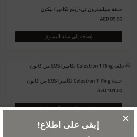
حلقة سيلسترون تي-رينج لكاميرا نيكون
AED
85.00
إضافة إلى سلة التسوق
حلقة Celestron T-Ring لكاميرا EOS من كانون
AED
101.00
إضافة إلى سلة التسوق
إبقى على اطلاع!
الاشتراك في النشرة الإخبارية