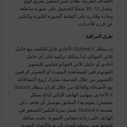
الأهداف القريبة. نظام تكبير/تصغير بصري قوي
بمعدل 10-30 ضعفًا للحصول على صورة ساطعة
وحادة وقادرة على التقاط الصورة الكبيرة والتكبير
عن قرب للأحداث.
طرق المراقبة
إن منظار Outland X الأحادي قابل للتكيف مع حامل
ثلاثي القوائم، لذا يمكنك تركيبه على أي حامل
أحادي أو حامل ثلاثي القوائم قياسي للتصوير
الفوتوغرافي للمشاهدة الممتدة أو التصوير الرقمي
(التصوير من خلال العدسة). شارك أروع اكتشافاتك
مع الأصدقاء والعائلة من خلال إقران منظار Outland
X الأحادي بمهايئ الهاتف الذكي (يُباع بشكل
منفصل). يقوم هذا الملحق بتوصيل أي هاتف ذكي
بعدسة Outland X. تعمل ميزة التكبير/التصغير في
الهاتف على زيادة مقياس الصورة، بحيث يمكنك
التقاط صور مذهلة للحياة البرية والأشياء البعيدة