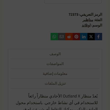
الرمز التعريفي:
72373
الفئة:
مناظير
الوسم:
اوتلاند
الوصف
المواصفات
معلومات إضافية
تنزيل الملفات
يُعدّ منظار Outland X الأحادي منظاراً رائعاً
للاستخدام في أي نشاط خارجي. باستخدام محول
الهاتف الذكي، يمكنك التقاط أي شيء تراه في