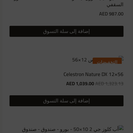
السقفي
AED
987.00
إضافة إلى سلة التسوق
التخفيضات
Celestron Nature DX 12×56
السعر
السعر
AED
1,039.00
AED
1,323.13
الأصلي:
الحالي
1,323.13
هو:
إضافة إلى سلة التسوق
1,039.00
AED.
AED.