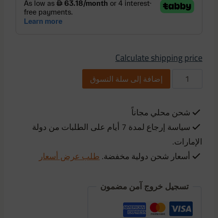
Calculate shipping price
Celestron
إضافة إلى سلة التسوق
Outland
X
شحن محلي مجاناً
10-
سياسة إرجاع لمدة 7 أيام على الطلبات من دولة
30x50mm
Monocular
الإمارات.
with
أسعار شحن دولية مخفضة.
طلب عرض أسعار
Tripod
quantity
تسجيل خروج آمن مضمون