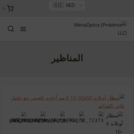
خطي
0
لى
لمحتوى
المناظير