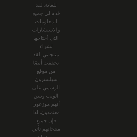
للغاية. لقد
قدم لي جميع
المعلومات
والاستشارات
التي أحتاجها
لشراء
منتجاتي. لقد
تحققت أيضًا
من موقع
سيلسترون
الرسمي على
الويب وتبين
أنهم موزعون
معتمدون، لذا
فإن جميع
منتجاتهم تأتي