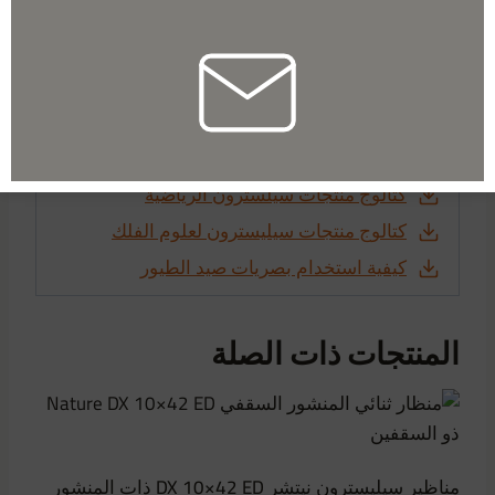
الأبعاد
22 × 12 × 8 سم
كيف تشتري تلسكوبك الأول
كتالوج منتجات مجهر سيليسترون
من سيليسترون: إكسسوارات الهواء الطلق
كتالوج منتجات سيلسترون الرياضية
كتالوج منتجات سيليسترون لعلوم الفلك
كيفية استخدام بصريات صيد الطيور
المنتجات ذات الصلة
مناظير سيليسترون نيتشر DX 10×42 ED ذات المنشور