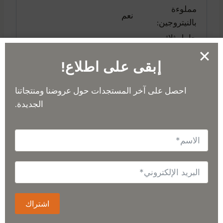
مملوءة
نعم
بالنيتروجين:
حامل ثلاثي
القوائم قابل
نعم
إبقى على اطلاع!
للتكيف:
حقيبة قماشية منسوجة باللون
الاشتراك في النشرة الإخبارية
احصل على آخر المستجدات حول عروضنا ومنتجاتنا
حقيبة الحمل:
الأسود مع غطاء إغلاق بخطاف
الجديدة.
وحلقة
61 مم × 85 مم × 193 مم (2.4
الأبعاد:
بوصة × 3.3 بوصة × 7.6 بوصة)
حامل ثلاثي القوائم على
العناصر المضمنة:
الطاولة | حقيبة قماشية مبطنة |
غطاء العدسة | غطاء الهدف
اشتراك
الوزن
0.79 كجم