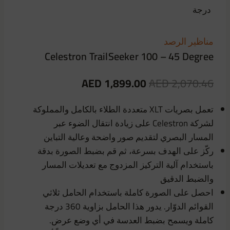
مناظير الرصد
Celestron TrailSeeker 100 – 45 Degree
السعر
السعر
AED
1,899.00
AED
2,070.46
الأصلي:
الحالي
تعمل بصريات XLT متعددة الطلاء بالكامل والمملوكة
2,070.46
هو:
لشركة Celestron على زيادة انتقال الضوء عبر
1,899.00
AED.
المسار البصري لتقديم صور واضحة وعالية التباين
AED.
ركّز على الهدف بسرعة، ثم قم بضبط الصورة بدقة
باستخدام آلية التركيز المزدوج مع تعديلات المسار
والضبط الدقيق
احصل على الصورة كاملة باستخدام الحامل ثلاثي
القوائم الدوّار. يدور هذا الحامل بزاوية 360 درجة
كاملة ويسمح بضبط العدسة في أي وضع عرض.