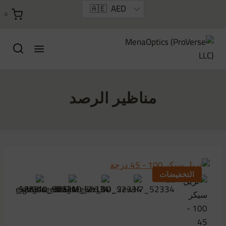
خطي
0
لى
لمحتوى
مناظير الرصد
التخفيضات