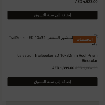
AED
4,523.00
إضافة إلى سلة التسوق
التخفيضات
Celestron TrailSeeker ED 10x32mm Roof Prism
Binocular
السعر
السعر
AED
1,399.00
AED
1,864.26
الأصلي:
الحالي
1,864.26
هو:
إضافة إلى سلة التسوق
1,399.00
AED.
AED.