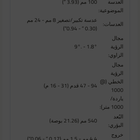
العدسة
100 مم (3.93 ″)
الموضوعية:
عدسة تكبير/تصغير 8 مم - 24 مم
العدسات:
(0.30 ″ - 0.94″)
مجال
الرؤية
1.8° - .9°
الزاوي:
مجال
الرؤية
الخطي (@
94 - 47 قدم (31 - 16 م)
1000
ياردة/
1000 متر):
البُعد
540 مم (21.26 بوصة)
البؤري:
خروج
4.4 مم - 1.5 مم (0.17 ″ - 0.06″)