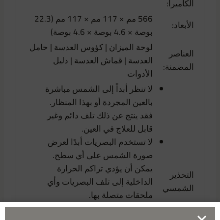
الكاميرا:
566 مم × 117 مم × 117 مم (22.3
الأبعاد:
بوصة × 4.6 بوصة × 4.6 بوصة)
لوحة الميزان | كؤوس العدسة | حامل
العناصر
العدسة | قماش العدسة | دليل
المضمنة:
الأدوات
لا تنظر أبداً إلى الشمس مباشرة
بالعين المجردة أو بهذا المنظار.
فقد ينتج عن ذلك تلف دائم وغير
قابل للعلاج في العين.
لا تستخدم البصريات أبدًا لعرض
صورة الشمس على أي سطح.
يمكن أن يؤدي تراكم الحرارة
التحذير
الداخلية إلى تلف البصريات وأي
الشمسي
ملحقات متصلة بها.
لا تترك نظارتك بدون إشراف.