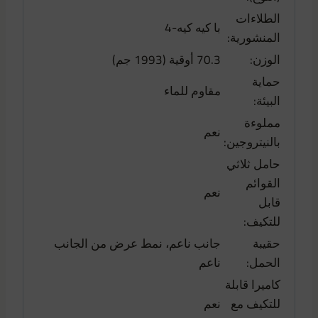
الطلاءات
با كيه كيه-4
المنشورية:
الوزن:
70.3 أوقية (1993 جم)
حماية
مقاوم للماء
البيئة:
مملوءة
نعم
بالنيتروجين:
حامل ثلاثي
القوائم
نعم
قابل
للتكيف:
حقيبة
جانب ناعم، نمط عرض من الجانب
الحمل:
ناعم
كاميرا قابلة
للتكيف مع
نعم