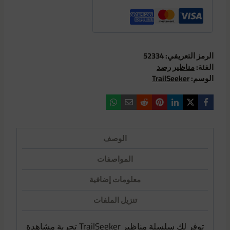
الرمز التعريفي:
52334
الفئة:
مناظير رصد
الوسم:
TrailSeeker
الوصف
المواصفات
معلومات إضافية
تنزيل الملفات
توفر لك سلسلة مناظير TrailSeeker تجربة مشاهدة