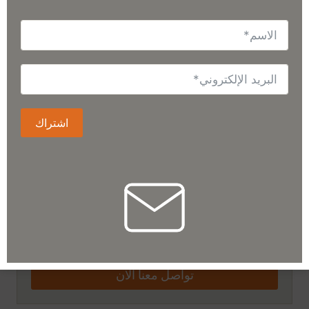
Celestron Counterweight CGEM – 17 lb
AED
749.30
إضافة إلى سلة التسوق
اشتراك
هل تحتاج إلى مساعدة؟
00971-50-5208931
يمكنك أيضاً استخدام صفحة الاتصال بنا لإرسال
استفسارك إلينا.
تواصل معنا الآن