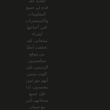
للغاية. لقد
قدم لي جميع
المعلومات
والاستشارات
التي أحتاجها
لشراء
منتجاتي. لقد
تحققت أيضًا
من موقع
سيلسترون
الرسمي على
الويب وتبين
أنهم موزعون
معتمدون، لذا
فإن جميع
منتجاتهم تأتي
مع ضمان.