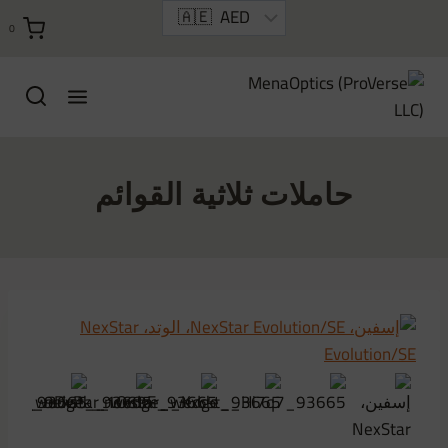
خطي
0
لى
لمحتوى
حاملات ثلاثية القوائم