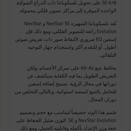
SE 6/8 على تحويل تلسكوباتنا ذات الذراع الشوكية
الواحدة الموقرة إلى مراكز تصوير فلكي محمولة.
تُعد تلسكوباتنا الشهيرة NexStar SE و NexStar
Evolution رائعة للتصوير الفلكي، ومع ذلك فإن
إسفين EQ ضروري لالتقاط صور ذات تعريض ضوئي
أطول، أو للتقدم أكثر واستخدام جهاز التوجيه
التلقائي.
يحافظ تتبع Alt-Az على تمركز الأجسام، ولكن
التعريض الطويل بما فيه الكفاية سيكشف عن
دورانها في مجال الرؤية. تسمح إضافة إسفين
للحامل بالتتبع كمنصة استوائية، وبالتالي التخلص من
دوران المجال.
صُمم هذا الوتد خصيصاً ليتناسب مع حجم وتصميم
NexStar Evolution و SE. الوزن ضئيل للحفاظ على
خفة وزن الإعداد بأكمله وقابليته للحمل، ومع ذلك